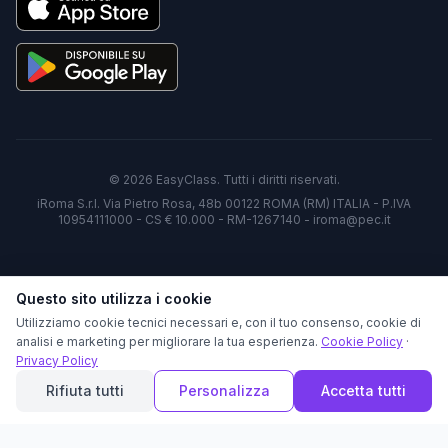
©
2026
EasyClass. Tutti i diritti riservati.
iRoma S.r.l. Via Pietro Rosa, 48b 00122 ROMA (RM) ITALIA - P.IVA
10954111000 - CS € 10.000 - RM-1267140 - iroma@pec.it
Questo sito utilizza i cookie
Utilizziamo cookie tecnici necessari e, con il tuo consenso, cookie di
analisi e marketing per migliorare la tua esperienza.
Cookie Policy
·
Privacy Policy
Rifiuta tutti
Personalizza
Accetta tutti