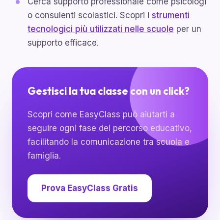
Cerca supporto professionale come psicologi
o consulenti scolastici. Scopri i
strumenti
tecnologici più utilizzati nelle scuole
per un
supporto efficace.
Gestisci la tua classe con un click?
Scopri come EasyClass può aiutarti a
seguire ogni fase del percorso educativo,
facilitando la comunicazione tra scuola e
famiglia.
Prova EasyClass Gratis