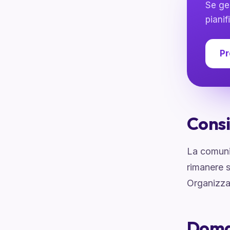
Se ge
pianif
Pr
Consi
La comuni
rimanere s
Organizza 
Doma