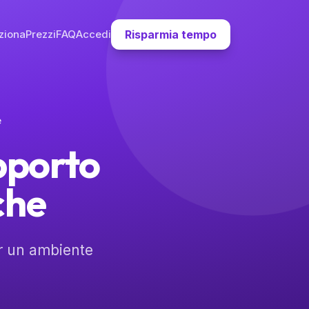
ziona
Prezzi
FAQ
Accedi
Risparmia tempo
e
pporto
che
er un ambiente