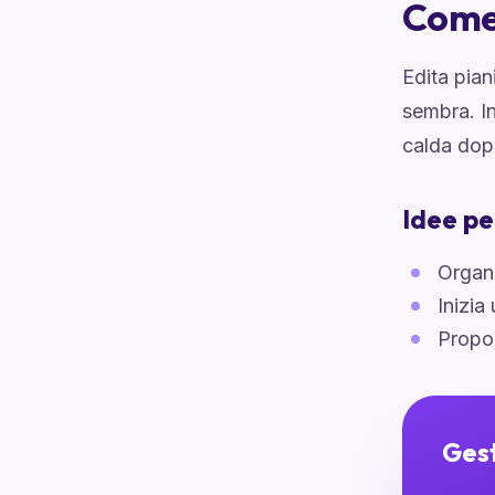
Come 
Edita pian
sembra. In
calda dop
Idee pe
Organi
Inizia
Propon
Gest