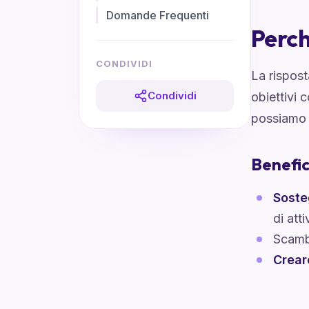
Domande Frequenti
Perch
CONDIVIDI
La rispost
Condividi
obiettivi 
possiamo c
Benefic
Soste
di att
Scamb
Crear