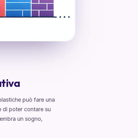
ativa
colastiche può fare una
 di poter contare su
. Sembra un sogno,