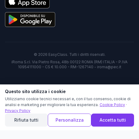
©
2026
EasyClass. Tutti i diritti riservati.
iRoma S.r.l. Via Pietro Rosa, 48b 00122 ROMA (RM) ITALIA - P.IVA
10954111000 - CS € 10.000 - RM-1267140 - iroma@pec.it
Questo sito utilizza i cookie
Utilizziamo cookie tecnici necessari e, con il tuo consenso, cookie di
analisi e marketing per migliorare la tua esperienza.
Cookie Policy
·
Privacy Policy
Rifiuta tutti
Personalizza
Accetta tutti