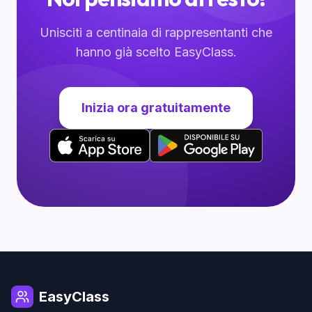
Unisciti a centinaia di rappresentanti che
hanno già scelto EasyClass.
Inizia ora gratuitamente
EasyClass