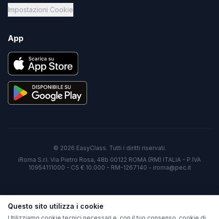
Impostazioni Cookie
App
©
2026
EasyClass. Tutti i diritti riservati.
iRoma S.r.l. Via Pietro Rosa, 48b 00122 ROMA (RM) ITALIA - P.IVA
10954111000 - CS € 10.000 - RM-1267140 - iroma@pec.it
Questo sito utilizza i cookie
Utilizziamo cookie tecnici necessari e, con il tuo consenso, cookie di