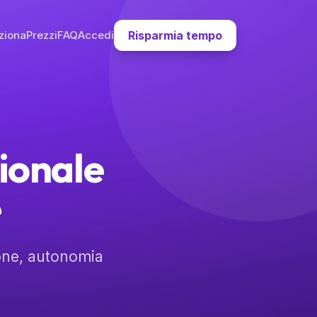
ziona
Prezzi
FAQ
Accedi
Risparmia tempo
tionale
e
one, autonomia