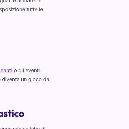
nati e ai materiali
sposizione tutte le
gnanti
o gli eventi
e diventa un gioco da
astico
mance scolastiche di