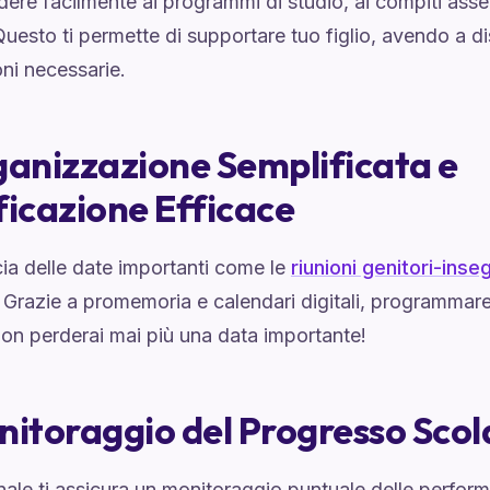
ere facilmente ai programmi di studio, ai compiti asseg
 Questo ti permette di supportare tuo figlio, avendo a di
ni necessarie.
ganizzazione Semplificata e
ficazione Efficace
cia delle date importanti come le
riunioni genitori-inse
. Grazie a promemoria e calendari digitali, programmar
on perderai mai più una data importante!
nitoraggio del Progresso Scol
ale ti assicura un monitoraggio puntuale delle perfor