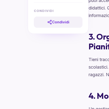
puoi acced
didattici.
CONDIVIDI
informazio
Condividi
3. Or
Piani
Tieni trac
scolastici
ragazzi. N
4. Mo
Un gestion