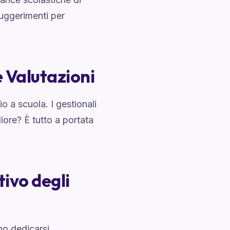
 suggerimenti per
e Valutazioni
o a scuola. I gestionali
iore? È tutto a portata
ivo degli
no dedicarsi