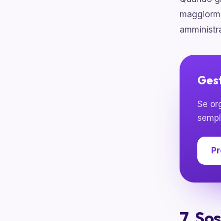
maggiormen
amministra
Gest
Se or
sempl
Pr
7. So