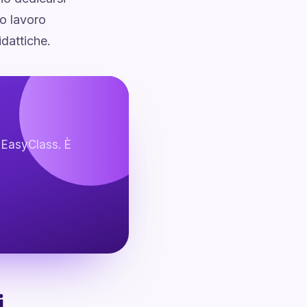
ro lavoro
idattiche.
 EasyClass. È
i