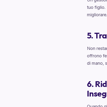
tuo figlio
migliorare
5. Tr
Non restar
offrono fe
di mano, s
6. Ri
Inseg
Quando gl