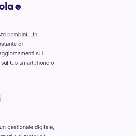
ola e
stri bambini. Un
ostante di
 aggiornamenti sui
e sul tuo smartphone o
i
un gestionale digitale,