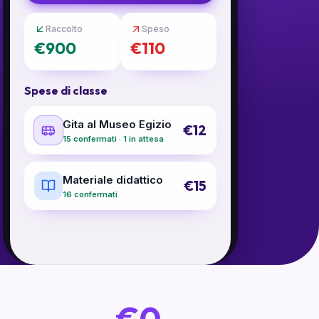
Raccolto
Speso
€900
€110
Spese di classe
Gita al Museo Egizio
€12
12 confermati · 4 in attesa
Materiale didattico
€15
16 confermati