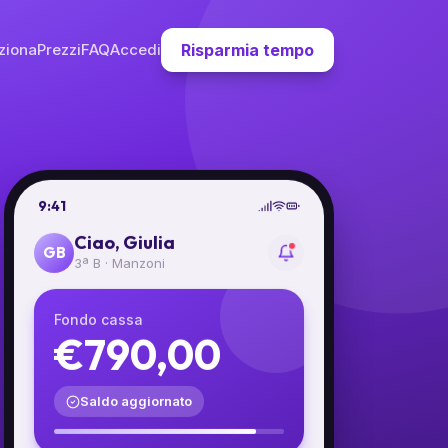
ziona
Prezzi
FAQ
Accedi
Risparmia tempo
9:41
Ciao, Giulia
GB
3ª B · Manzoni
Fondo cassa
€742,00
€768,00
Saldo aggiornato
€790,00