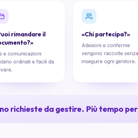
uoi rimandare il
«
Chi partecipa?
»
ocumento?
»
Adesioni e conferme
vengono raccolte senz
le e comunicazioni
inseguire ogni genitore.
stano ordinati e facili da
ovare.
o richieste da gestire. Più tempo per