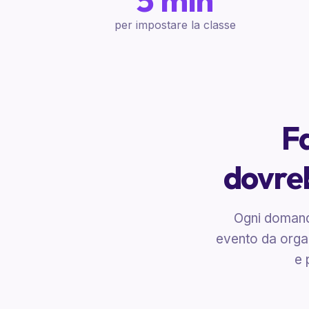
5 min
per impostare la classe
F
dovreb
Ogni domand
evento da organ
e 