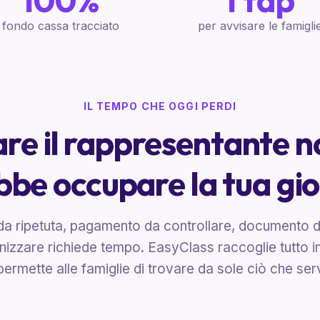
100%
1 tap
fondo cassa tracciato
per avvisare le famigli
IL TEMPO CHE OGGI PERDI
are il rappresentante n
be occupare la tua gi
a ripetuta, pagamento da controllare, documento da
izzare richiede tempo. EasyClass raccoglie tutto i
permette alle famiglie di trovare da sole ciò che ser