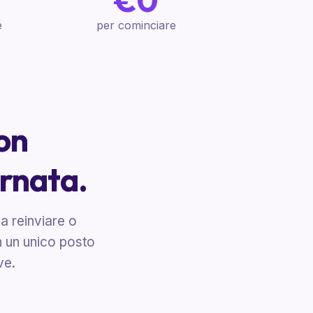
€0
e
per cominciare
on
ornata.
 reinviare o
n un unico posto
ve.