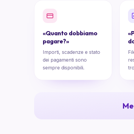
«
Quanto dobbiamo
«
P
pagare?
»
d
Importi, scadenze e stato
Fi
dei pagamenti sono
re
sempre disponibili.
tr
Men