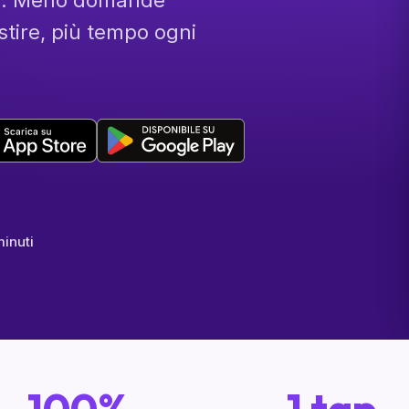
uo. Meno domande
tire, più tempo ogni
minuti