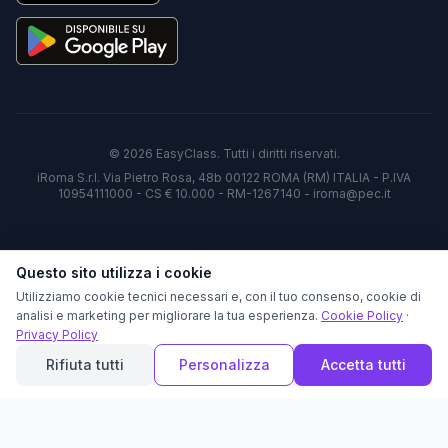
©
2026
EasyClass. Tutti i diritti riservati.
iRoma S.r.l. Via Pietro Rosa, 48b 00122 ROMA (RM) ITALIA - P.IVA
10954111000 - CS € 10.000 - RM-1267140 - iroma@pec.it
Questo sito utilizza i cookie
Utilizziamo cookie tecnici necessari e, con il tuo consenso, cookie di
analisi e marketing per migliorare la tua esperienza.
Cookie Policy
·
Privacy Policy
Rifiuta tutti
Personalizza
Accetta tutti