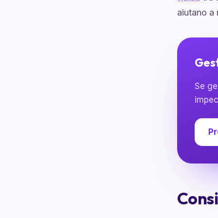
aiutano a 
Gest
Se ge
impec
Pr
Consi