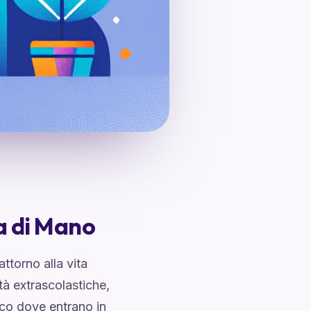
a di Mano
attorno alla vita
vità extrascolastiche,
cco dove entrano in