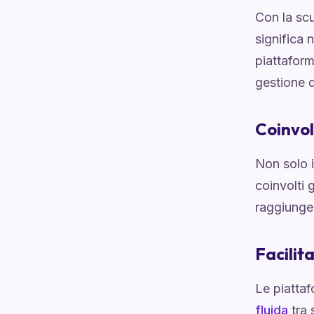
Con la scu
significa 
piattaform
gestione d
Coinvol
Non solo i
coinvolti 
raggiunge
Facilit
Le piatta
fluida
tra 