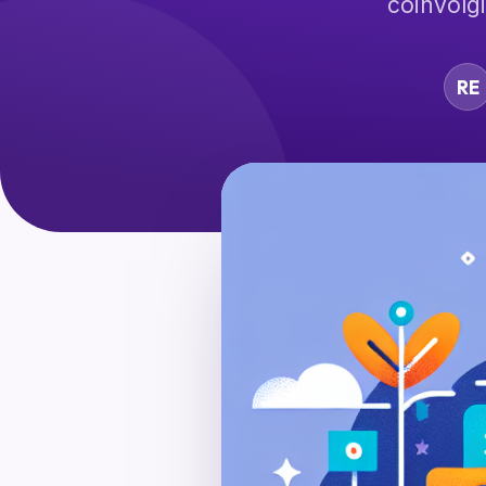
coinvolg
RE