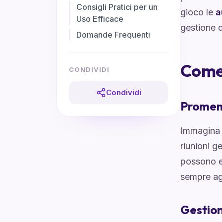
Consigli Pratici per un
gioco le
a
Uso Efficace
gestione d
Domande Frequenti
Come 
CONDIVIDI
Condividi
Promem
Immagina 
riunioni g
possono es
sempre ag
Gestion