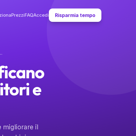
ziona
Prezzi
FAQ
Accedi
Risparmia tempo
Vita Scolastica di Genitori e Bambini
ficano
itori e
 migliorare il