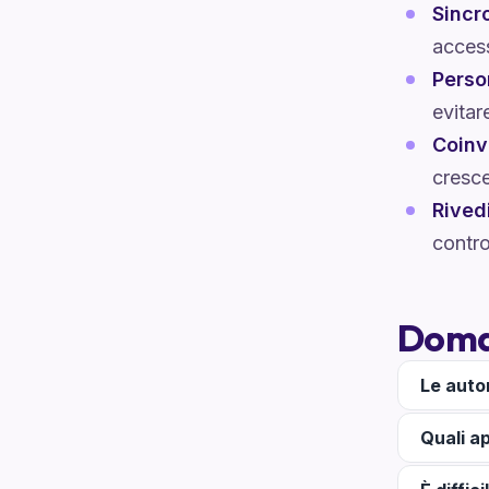
Sincro
access
Perso
evitar
Coinvo
cresce
Rived
contro
Doma
Le auto
Quali a