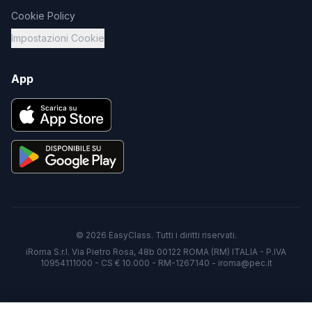
Cookie Policy
Impostazioni Cookie
App
©
2026
EasyClass. Tutti i diritti riservati.
iRoma S.r.l. Via Pietro Rosa, 48b 00122 ROMA (RM) ITALIA - P.IVA
10954111000 - CS € 10.000 - RM-1267140 - iroma@pec.it