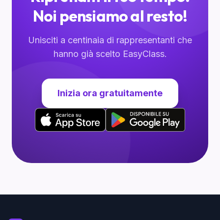
Noi pensiamo al resto!
Unisciti a centinaia di rappresentanti che
hanno già scelto EasyClass.
Inizia ora gratuitamente