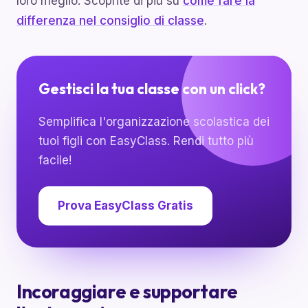
loro meglio. Scoprite di più su
come fare la
differenza nel consiglio di classe
.
Gestisci la tua classe con un click?
Semplifica l'organizzazione scolastica dei
tuoi figli con EasyClass. Rendi tutto più
facile!
Prova EasyClass Gratis
Incoraggiare e supportare