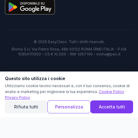
©
2026
EasyClass. Tutti i diritti riservati.
iRoma S.r.l. Via Pietro Rosa, 48b 00122 ROMA (RM) ITALIA - P.IVA
10954111000 - CS € 10.000 - RM-1267140 - iroma@pec.it
Questo sito utilizza i cookie
Utilizziamo cookie tecnici necessari e, con il tuo consenso, cookie di
analisi e marketing per migliorare la tua esperienza.
Cookie Policy
·
Privacy Policy
Rifiuta tutti
Personalizza
Accetta tutti