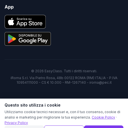
App
©
2026
EasyClass. Tutti i diritti riservati.
iRoma S.r.l. Via Pietro Rosa, 48b 00122 ROMA (RM) ITALIA - P.IVA
10954111000 - CS € 10.000 - RM-1267140 - iroma@pec.it
Questo sito utilizza i cookie
Utilizziamo cookie tecnici necessari e, con il tuo consenso, cookie di
analisi e marketing per migliorare la tua esperienza.
Cookie Policy
·
Privacy Policy