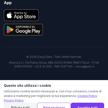
App
©
2026
EasyClass. Tutti i diritti riservati.
iRoma S.r.l. Via Pietro Rosa, 48b 00122 ROMA (RM) ITALIA - P.IVA
10954111000 - CS € 10.000 - RM-1267140 - iroma@pec.it
Questo sito utilizza i cookie
Utilizziamo cookie tecnici necessari e, con il tuo consenso, cookie di
analisi e marketing per migliorare la tua esperienza.
Cookie Policy
·
Privacy Policy
Rifiuta tutti
Personalizza
Accetta tutti