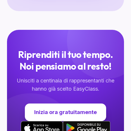
Riprenditi il tuo tempo.
Noi pensiamo al resto!
Unisciti a centinaia di rappresentanti che
hanno già scelto EasyClass.
Inizia ora gratuitamente