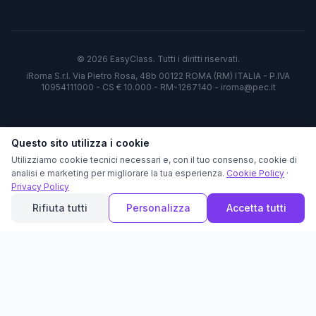
©
2026
EasyClass. Tutti i diritti riservati.
iRoma S.r.l. Via Pietro Rosa, 48b 00122 ROMA (RM) ITALIA - P.IVA
10954111000 - CS € 10.000 - RM-1267140 - iroma@pec.it
Questo sito utilizza i cookie
Utilizziamo cookie tecnici necessari e, con il tuo consenso, cookie di
analisi e marketing per migliorare la tua esperienza.
Cookie Policy
·
Privacy Policy
Rifiuta tutti
Personalizza
Accetta tutti