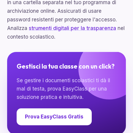
in una cartella separata nel tuo programma di
archiviazione online. Assicurati di usare
password resistenti per proteggere l'accesso.
Analizza
strumenti digitali per la trasparenza
nel
contesto scolastico.
Gestisci la tua classe con un click?
Se gestire i documenti scolastici ti dà il
mal di testa, prova EasyClass per una
soluzione pratica e intuitiva.
Prova EasyClass Gratis