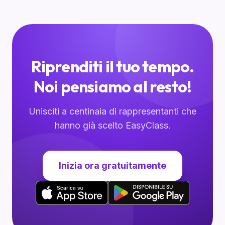
Riprenditi il tuo tempo.
Noi pensiamo al resto!
Unisciti a centinaia di rappresentanti che
hanno già scelto EasyClass.
Inizia ora gratuitamente