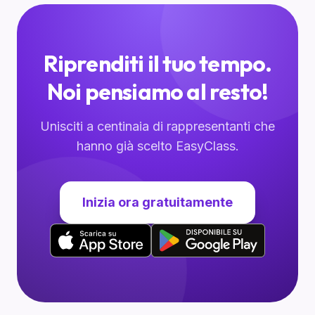
Riprenditi il tuo tempo.
Noi pensiamo al resto!
Unisciti a centinaia di rappresentanti che
hanno già scelto EasyClass.
Inizia ora gratuitamente