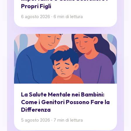
Propri Figli
6 agosto 2026
·
6
min di lettura
La Salute Mentale nei Bambini:
Come i Genitori Possono Fare la
Differenza
5 agosto 2026
·
7
min di lettura