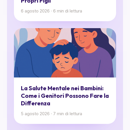
Propri Figli
6 agosto 2026
·
6
min di lettura
La Salute Mentale nei Bambini:
Come i Genitori Possono Fare la
Differenza
5 agosto 2026
·
7
min di lettura