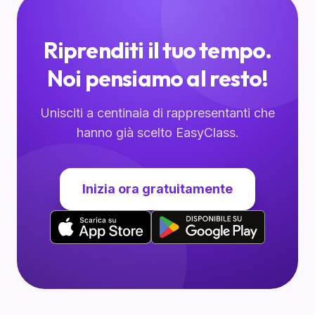
Riprenditi il tuo tempo.
Noi pensiamo al resto!
Unisciti a centinaia di rappresentanti che
hanno già scelto EasyClass.
Inizia ora gratuitamente