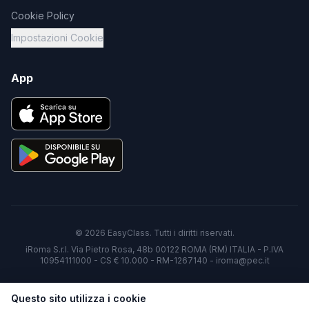
Cookie Policy
Impostazioni Cookie
App
©
2026
EasyClass. Tutti i diritti riservati.
iRoma S.r.l. Via Pietro Rosa, 48b 00122 ROMA (RM) ITALIA - P.IVA
10954111000 - CS € 10.000 - RM-1267140 - iroma@pec.it
Questo sito utilizza i cookie