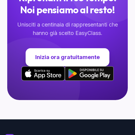
Noi pensiamo al resto!
Unisciti a centinaia di rappresentanti che
hanno già scelto EasyClass.
Inizia ora gratuitamente