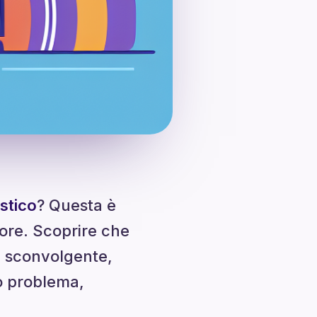
stico
? Questa è
tore. Scoprire che
e sconvolgente,
o problema,