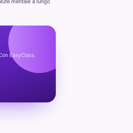
salute mentale a lungo
 Con EasyClass,