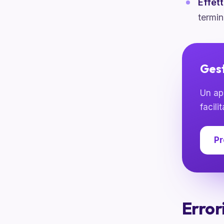
Effet
termin
Gest
Un ap
facili
Pr
Error