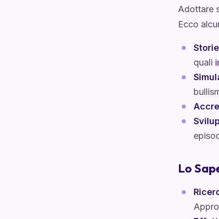
Adottare s
Ecco alcun
Storie
quali
Simula
bullis
Accre
Svilu
episod
Lo Sap
Ricer
Appro