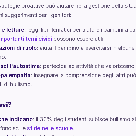
trategie proattive può aiutare nella gestione della situ
i suggerimenti per i genitori:
 e letture
: leggi libri tematici per aiutare i bambini a ca
importanti temi civici
possono essere utili.
zioni di ruolo
: aiuta il bambino a esercitarsi in alcune
mo.
sci l'autostima
: partecipa ad attività che valorizzano 
ppa empatia
: insegnare la comprensione degli altri può
i di bullismo.
evi?
che indicano
: il 30% degli studenti subisce bullismo 
fondisci le
sfide nelle scuole
.