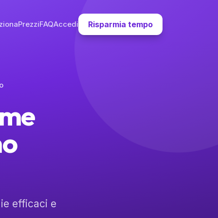
ziona
Prezzi
FAQ
Accedi
Risparmia tempo
o
Come
mo
e efficaci e