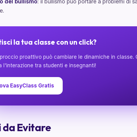
to del bullismo
: il bullismo può portare a problemi di 
e.
isci la tua classe con un click?
proccio proattivo può cambiare le dinamiche in classe.
ta l'interazione tra studenti e insegnanti!
ova EasyClass Gratis
i da Evitare