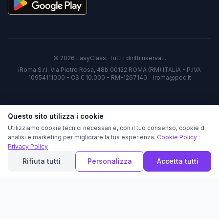
©
2026
EasyClass. Tutti i diritti riservati.
iRoma S.r.l. Via Pietro Rosa, 48b 00122 ROMA (RM) ITALIA - P.IVA
10954111000 - CS € 10.000 - RM-1267140 - iroma@pec.it
Questo sito utilizza i cookie
Utilizziamo cookie tecnici necessari e, con il tuo consenso, cookie di
analisi e marketing per migliorare la tua esperienza.
Cookie Policy
·
Privacy Policy
Rifiuta tutti
Personalizza
Accetta tutti