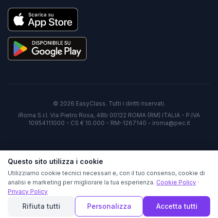
©
2026
EasyClass. Tutti i diritti riservati.
iRoma S.r.l. Via Pietro Rosa, 48b 00122 ROMA (RM) ITALIA - P.IVA
10954111000 - CS € 10.000 - RM-1267140 - iroma@pec.it
Questo sito utilizza i cookie
Utilizziamo cookie tecnici necessari e, con il tuo consenso, cookie di
analisi e marketing per migliorare la tua esperienza.
Cookie Policy
·
Privacy Policy
Rifiuta tutti
Personalizza
Accetta tutti