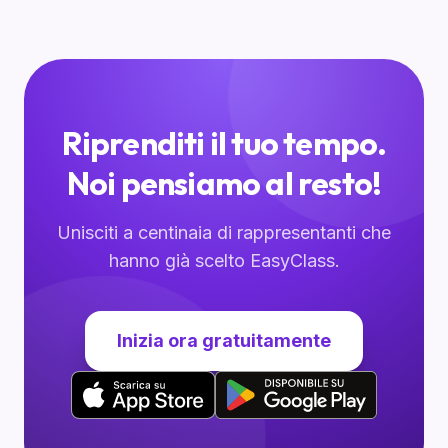
Riprenditi il tuo tempo.
Noi pensiamo al resto!
Unisciti a centinaia di rappresentanti che
hanno già scelto EasyClass.
Inizia ora gratuitamente