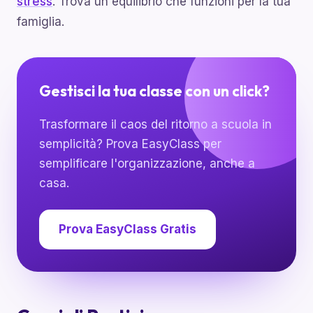
stress
. Trova un equilibrio che funzioni per la tua
famiglia.
Gestisci la tua classe con un click?
Trasformare il caos del ritorno a scuola in
semplicità? Prova EasyClass per
semplificare l'organizzazione, anche a
casa.
Prova EasyClass Gratis