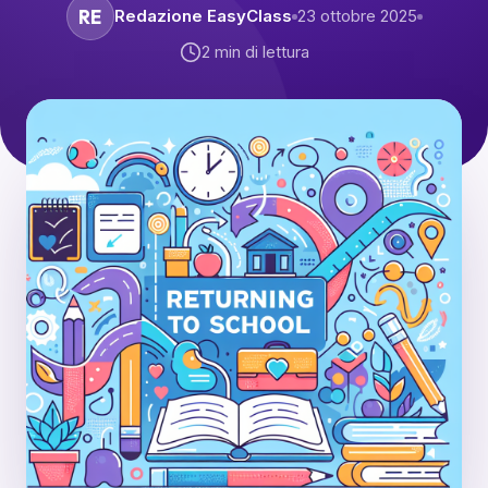
RE
Redazione EasyClass
23 ottobre 2025
2
min di lettura