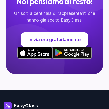
Noi pensiamo al resto!
Unisciti a centinaia di rappresentanti che
hanno già scelto EasyClass.
Inizia ora gratuitamente
EasyClass