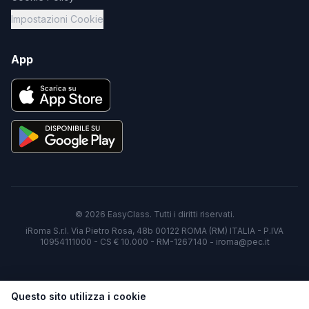
Impostazioni Cookie
App
©
2026
EasyClass. Tutti i diritti riservati.
iRoma S.r.l. Via Pietro Rosa, 48b 00122 ROMA (RM) ITALIA - P.IVA
10954111000 - CS € 10.000 - RM-1267140 - iroma@pec.it
Questo sito utilizza i cookie