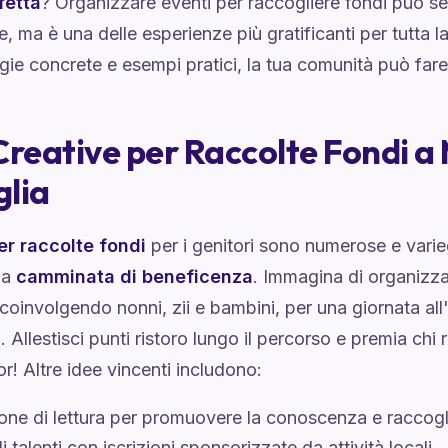
fetta
? Organizzare eventi per raccogliere fondi può s
e, ma è una delle esperienze più gratificanti per tutta 
gie concrete e esempi pratici, la tua comunità può fare 
Creative per Raccolte Fondi a 
lia
er raccolte fondi
per i genitori sono numerose e varie
 la
camminata di beneficenza
. Immagina di organizzar
 coinvolgendo nonni, zii e bambini, per una giornata all
à. Allestisci punti ristoro lungo il percorso e premia chi
r! Altre idee vincenti includono:
ne di lettura per promuovere la conoscenza e raccogli
i talenti con iscrizioni sponsorizzate da attività locali.