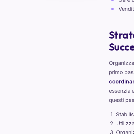
Vendit
Strat
Succ
Organizzar
primo pass
coordina
essenziale
questi pas
Stabili
Utilizz
Organiz