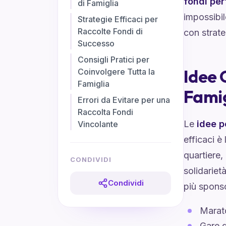
fondi per
di Famiglia
impossibil
Strategie Efficaci per
Raccolte Fondi di
con strate
Successo
Consigli Pratici per
Idee 
Coinvolgere Tutta la
Famiglia
Famig
Errori da Evitare per una
Raccolta Fondi
Le
idee p
Vincolante
efficaci è
quartiere,
CONDIVIDI
solidariet
Condividi
più sponso
Marato
Gare d