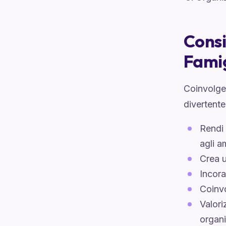
Consi
Famig
Coinvolger
divertente
Rendi 
agli a
Crea u
Incora
Coinvo
Valori
organi