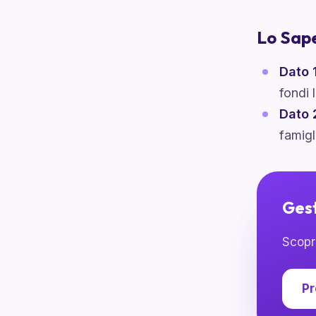
Lo Sap
Dato 
fondi 
Dato 
famigl
Gest
Scopri
Pr