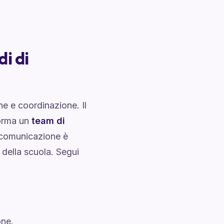
i di
ne e coordinazione. Il
forma un
team di
a comunicazione è
 della scuola. Segui
one.