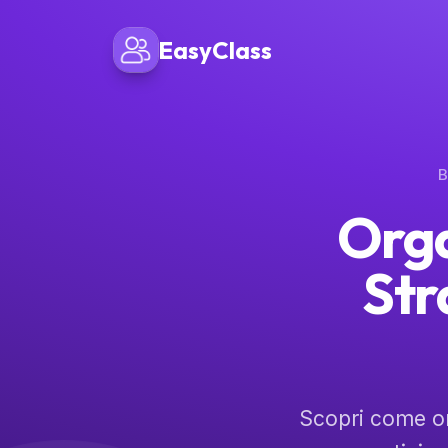
EasyClass
B
Orga
Str
Scopri come or