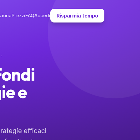
ziona
Prezzi
FAQ
Accedi
Risparmia tempo
arie: Strategie e Esempi Pratici
Fondi
ie e
ategie efficaci