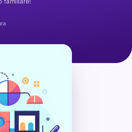
 familiare!
ura