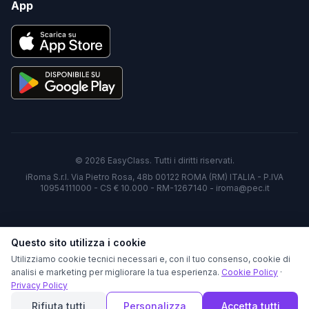
App
©
2026
EasyClass. Tutti i diritti riservati.
iRoma S.r.l. Via Pietro Rosa, 48b 00122 ROMA (RM) ITALIA - P.IVA
10954111000 - CS € 10.000 - RM-1267140 - iroma@pec.it
Questo sito utilizza i cookie
Utilizziamo cookie tecnici necessari e, con il tuo consenso, cookie di
analisi e marketing per migliorare la tua esperienza.
Cookie Policy
·
Privacy Policy
Rifiuta tutti
Personalizza
Accetta tutti