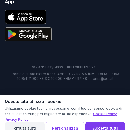
App
©
2026
EasyClass. Tutti i diritti riservati.
iRoma S.r.l. Via Pietro Rosa, 48b 00122 ROMA (RM) ITALIA - P.IVA
10954111000 - CS € 10.000 - RM-1267140 - iroma@pec.it
Questo sito utilizza i cookie
Utilizziamo cookie tecnici necessari e, con il tuo consenso, cookie di
analisi e marketing per migliorare la tua esperienza.
Cookie Policy
·
Privacy Policy
Rifiuta tutti
Personalizza
Accetta tutti