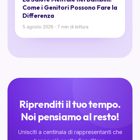
Come i Genitori Possono Fare la
Differenza
5 agosto 2026
·
7
min di lettura
Riprenditi il tuo tempo.
Noi pensiamo al resto!
Unisciti a centinaia di rappresentanti che