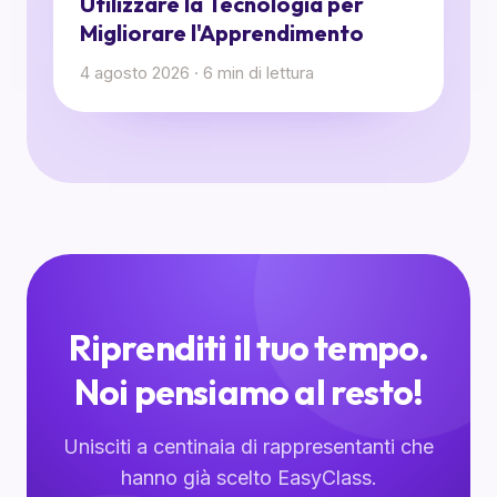
Utilizzare la Tecnologia per
Migliorare l'Apprendimento
4 agosto 2026
·
6
min di lettura
Riprenditi il tuo tempo.
Noi pensiamo al resto!
Unisciti a centinaia di rappresentanti che
hanno già scelto EasyClass.