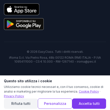
©
2026
EasyClass. Tutti i diritti riservati.
iRoma S.r.l. Via Pietro Rosa, 48b 00122 ROMA (RM) ITALIA - P.IVA
10954111000 - CS € 10.000 - RM-1267140 - iroma@pec.it
Questo sito utilizza i cookie
Utilizziamo cookie tecnici necessari e, con il tuo consenso, cookie di
analisi e marketing per migliorare la tua esperienza.
Cookie Policy
·
Privacy Policy
Rifiuta tutti
Personalizza
Accetta tutti