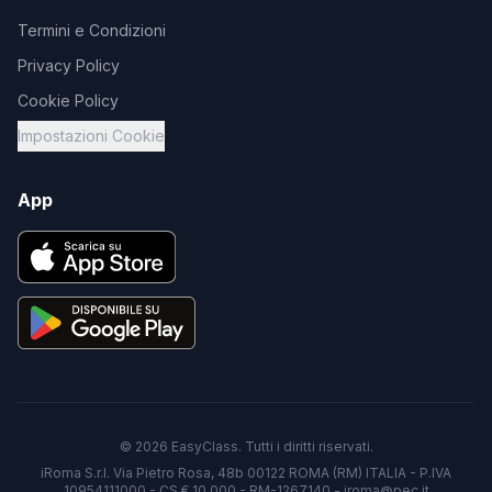
Termini e Condizioni
Privacy Policy
Cookie Policy
Impostazioni Cookie
App
©
2026
EasyClass. Tutti i diritti riservati.
iRoma S.r.l. Via Pietro Rosa, 48b 00122 ROMA (RM) ITALIA - P.IVA
10954111000 - CS € 10.000 - RM-1267140 - iroma@pec.it