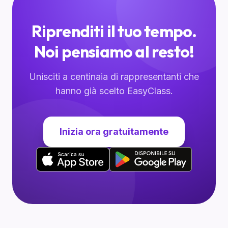
Riprenditi il tuo tempo.
Noi pensiamo al resto!
Unisciti a centinaia di rappresentanti che
hanno già scelto EasyClass.
Inizia ora gratuitamente