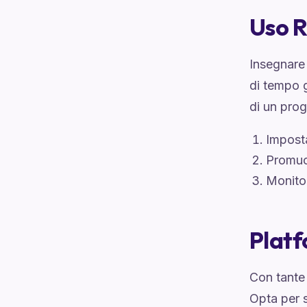
Uso R
Insegnare 
di tempo g
di un pro
Imposta
Promuov
Monitor
Platf
Con tante 
Opta per s