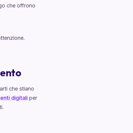
ngo che offrono
attenzione.
mento
arti che stiano
nti digitali
per
i.