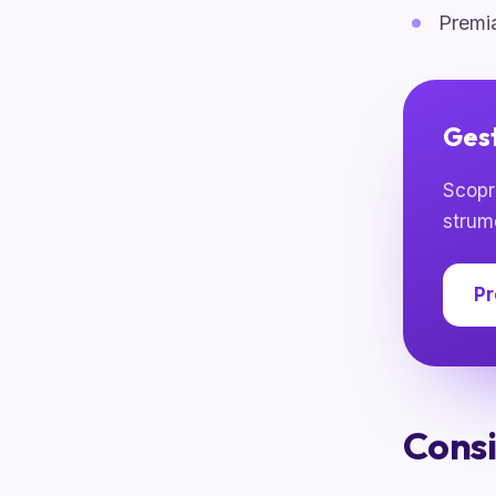
Premia
Gest
Scopri
strum
Pr
Consi