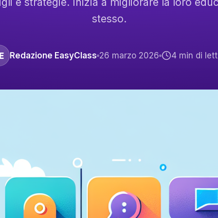
igli e strategie. Inizia a migliorare la loro ed
stesso.
E
Redazione EasyClass
26 marzo 2026
4
min di let