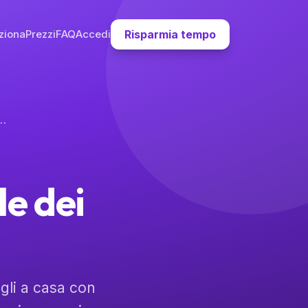
ziona
Prezzi
FAQ
Accedi
Risparmia tempo
dimento Digitale dei tuoi Figli a Casa
e dei
gli a casa con