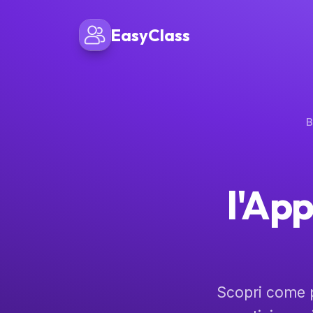
EasyClass
B
l'Ap
Scopri come p