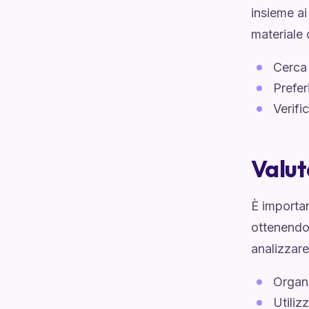
insieme a
materiale 
Cerca
Prefer
Verifi
Valut
È importan
ottenendo 
analizzare 
Organi
Utiliz