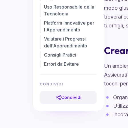
Uso Responsabile della
modo giust
Tecnologia
troverai c
Platform Innovative per
tuoi figli,
l'Apprendimento
Valutare i Progressi
dell'Apprendimento
Crear
Consigli Pratici
Errori da Evitare
Un ambient
Assicurati
tocchi pe
CONDIVIDI
Organi
Condividi
Utiliz
Incora