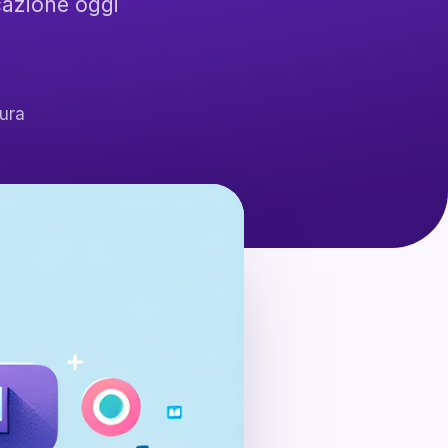
ucazione oggi
tura