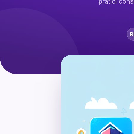
pratici cons
R