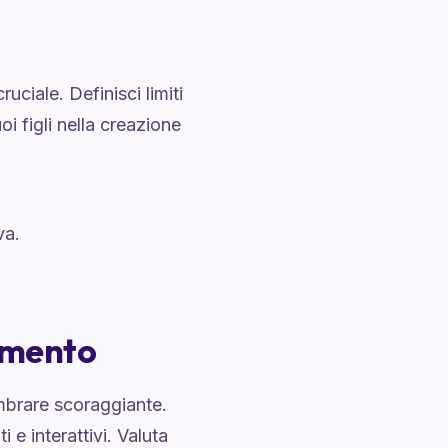
uciale. Definisci limiti
oi figli nella creazione
va.
imento
embrare scoraggiante.
 e interattivi. Valuta