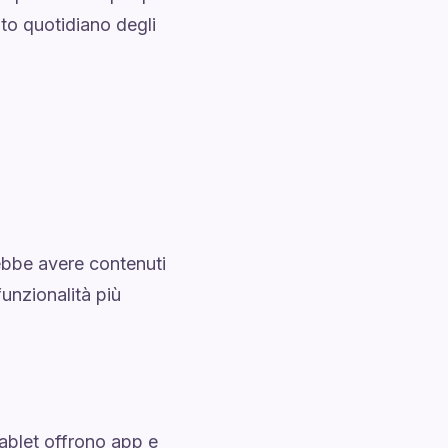
nto quotidiano degli
ebbe avere contenuti
funzionalità più
 tablet offrono app e