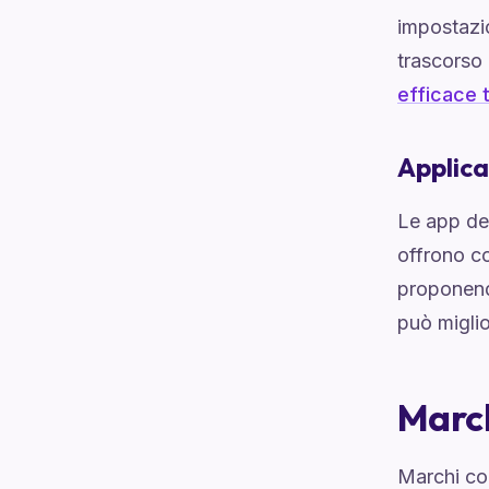
impostazio
trascorso 
efficace t
Applica
Le app de
offrono co
proponendo
può miglio
March
Marchi co