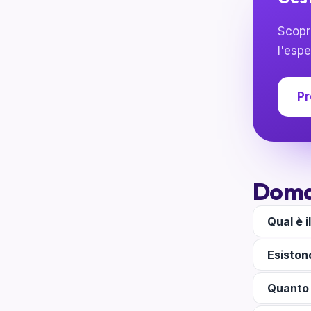
Scopri
l'espe
Pr
Doma
Qual è i
Esiston
Quanto 