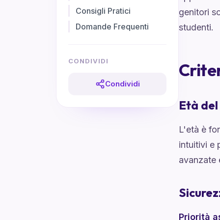
Consigli Pratici
genitori s
Domande Frequenti
studenti.
CONDIVIDI
Crite
Condividi
Età de
L'età è f
intuitivi 
avanzate 
Sicurez
Priorità 