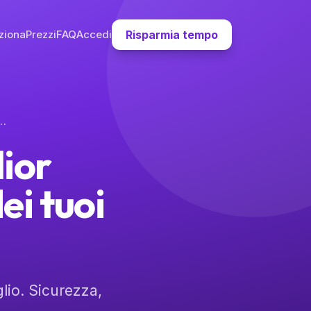
ziona
Prezzi
FAQ
Accedi
Risparmia tempo
 Tablet per l'Educazione dei tuoi Figli
lior
ei tuoi
glio. Sicurezza,