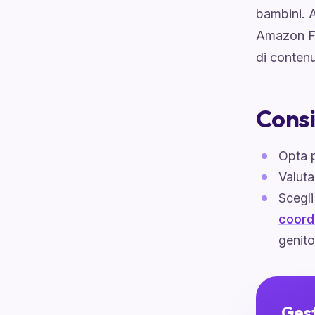
bambini. 
Amazon Fi
di contenu
Consi
Opta p
Valuta
Scegli
coord
genito
Gest