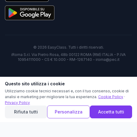
©
2026
EasyClass. Tutti i diritti riservati.
iRoma S.r.l. Via Pietro Rosa, 48b 00122 ROMA (RM) ITALIA - P.IVA
10954111000 - CS € 10.000 - RM-1267140 - iroma@pec.it
Questo sito utilizza i cookie
Utilizziamo cookie tecnici necessari e, con il tuo consenso, cookie di
analisi e marketing per migliorare la tua esperienza.
Cookie Policy
·
Privacy Policy
Rifiuta tutti
Personalizza
Accetta tutti