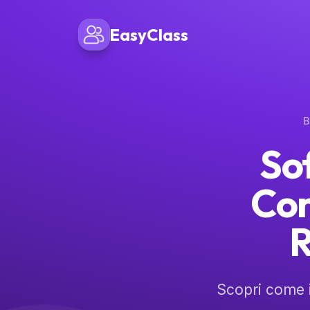
EasyClass
B
So
Con
R
Scopri come i