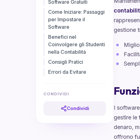
Mantenern
Software Gratuiti
contabili
Come Iniziare: Passaggi
per Impostare il
rappresent
Software
gestione t
Benefici nel
Coinvolgere gli Studenti
Miglio
nella Contabilità
Facili
Consigli Pratici
Sempli
Errori da Evitare
Funzi
CONDIVIDI
I software
Condividi
gestire le
denaro, m
offrono fu