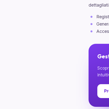
dettagliati
Regist
Genera
Access
Gest
Scopr
intuiti
Pr