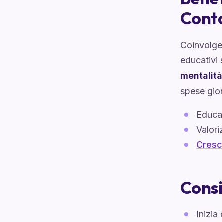
Conta
Coinvolger
educativi 
mentalità
spese gior
Educaz
Valori
Cresc
Consi
Inizia