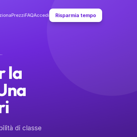
ziona
Prezzi
FAQ
Accedi
Risparmia tempo
tà di Classe: Una Risorsa per i Genitori
 la
 Una
ri
lità di classe