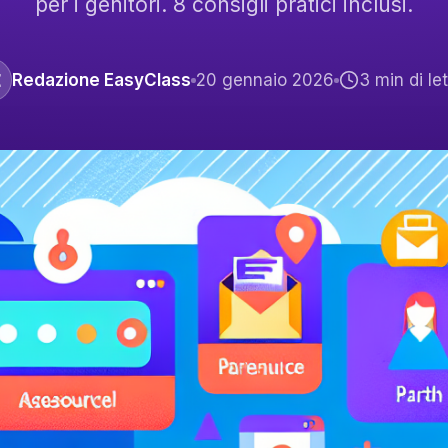
per i genitori. 8 consigli pratici inclusi.
E
Redazione EasyClass
20 gennaio 2026
3
min di le