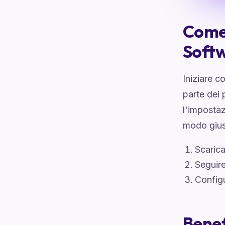
Come 
Soft
Iniziare c
parte dei 
l'impostaz
modo gius
Scarica
Seguire
Configu
Benef