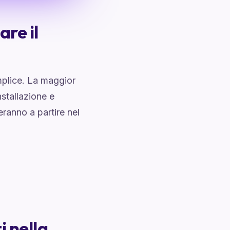
re il
mplice. La maggior
nstallazione e
eranno a partire nel
i nella