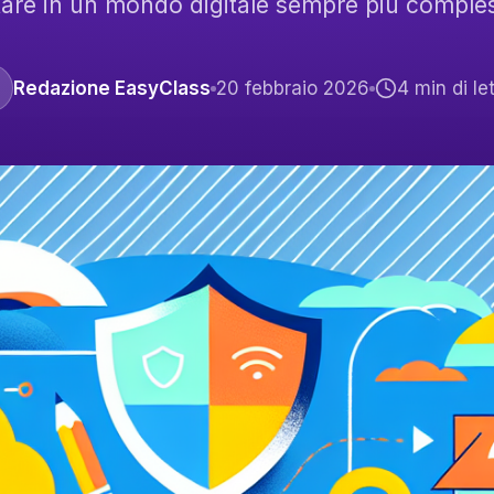
tare in un mondo digitale sempre più comple
Redazione EasyClass
20 febbraio 2026
4
min di le