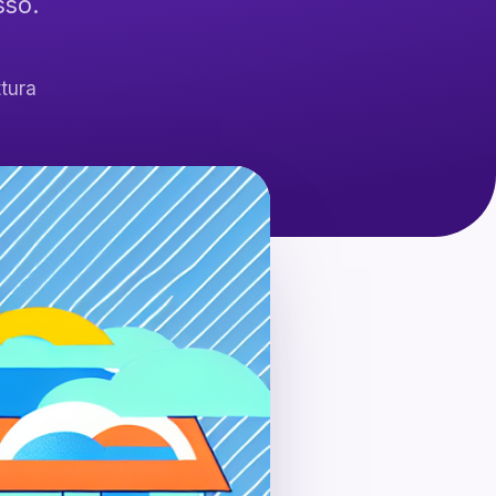
sso.
ttura