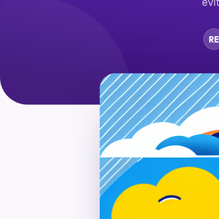
evi
RE