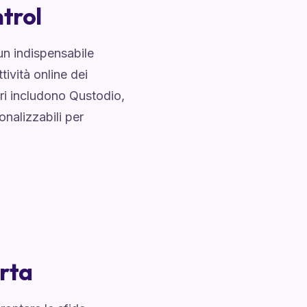
ntrol
n indispensabile
tività online dei
ri includono Qustodio,
nalizzabili per
rta