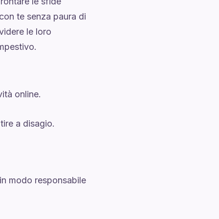
rontare le sfide
e con te senza paura di
videre le loro
empestivo.
ità online.
tire a disagio.
 in modo responsabile