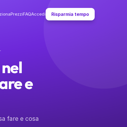
ziona
Prezzi
FAQ
Accedi
Risparmia tempo
re e Cosa Evitare
 nel
are e
osa fare e cosa