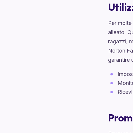
Utili
Per molte 
alleato. Q
ragazzi, 
Norton Fam
garantire 
Impost
Monito
Ricevi
Prom