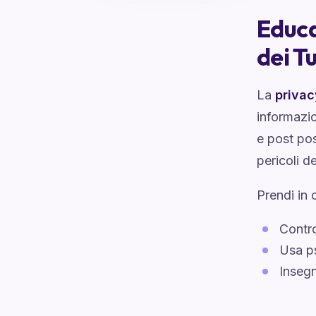
Educa
dei Tu
La
privac
informazio
e post pos
pericoli d
Prendi in 
Contro
Usa ps
Insegn