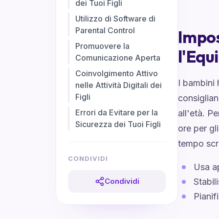
dei Tuoi Figli
Utilizzo di Software di
Parental Control
Impos
Promuovere la
l'Equi
Comunicazione Aperta
Coinvolgimento Attivo
I bambini 
nelle Attività Digitali dei
Figli
consigliano
Errori da Evitare per la
all'età. P
Sicurezza dei Tuoi Figli
ore per gl
tempo scr
CONDIVIDI
Usa ap
Condividi
Stabil
Pianif