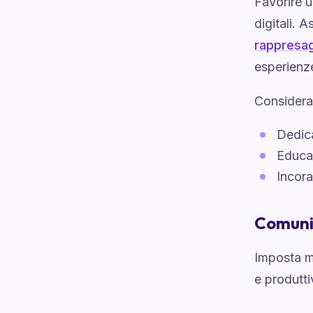
Favorire u
digitali. 
rappresag
esperienze
Considera 
Dedica
Educar
Incora
Comunic
Imposta m
e produtti