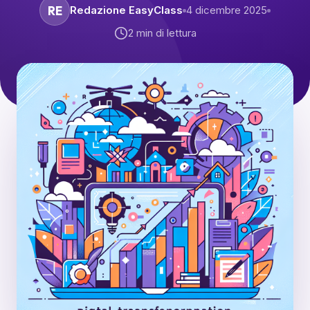
RE
Redazione EasyClass
4 dicembre 2025
2
min di lettura