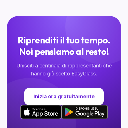
Riprenditi il tuo tempo.
Noi pensiamo al resto!
Unisciti a centinaia di rappresentanti che
hanno già scelto EasyClass.
Inizia ora gratuitamente