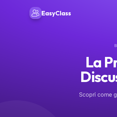
EasyClass
B
La P
Discu
Scopri come ge