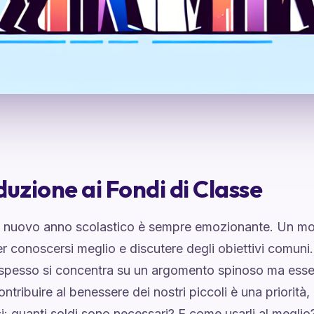
duzione ai Fondi di Classe
un nuovo anno scolastico è sempre emozionante. Un mo
er conoscersi meglio e discutere degli obiettivi comuni.
 spesso si concentra su un argomento spinoso ma esse
ontribuire al benessere dei nostri piccoli è una priorit
i: quanti soldi sono necessari? E come usarli al megli