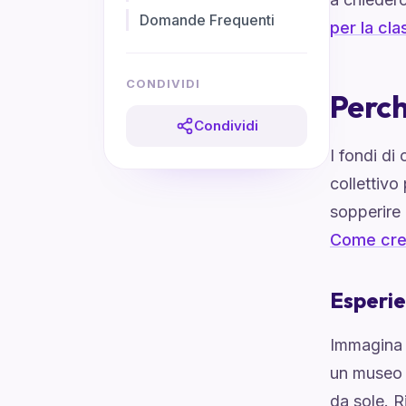
Domande Frequenti
per la cla
CONDIVIDI
Perch
Condividi
I fondi d
collettivo
sopperire 
Come crea
Esperie
Immagina l
un museo 
da sole. R