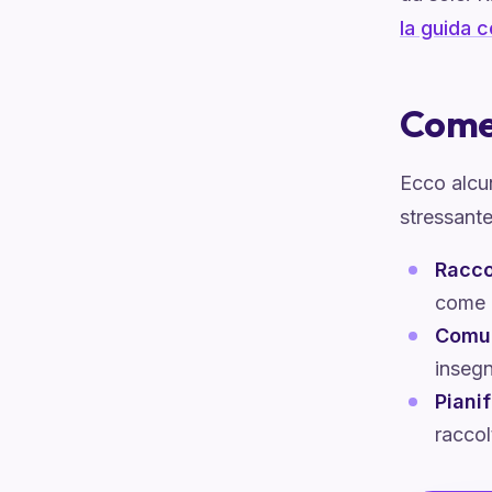
la guida 
Come 
Ecco alcun
stressante
Racco
come 
Comun
insegn
Piani
raccol