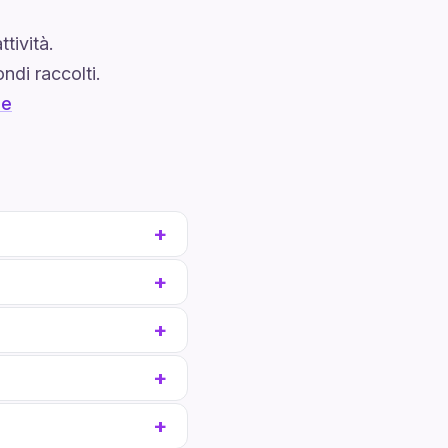
tività.
ndi raccolti.
he