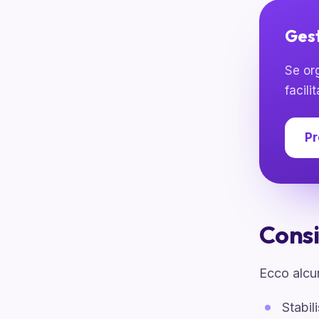
Gest
Se or
facilit
Pr
Consi
Ecco alcun
Stabil