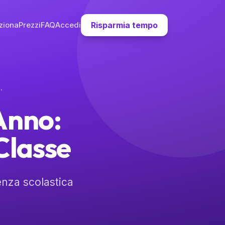
ziona
Prezzi
FAQ
Accedi
Risparmia tempo
 sui Fondi di Classe
Anno:
Classe
enza scolastica