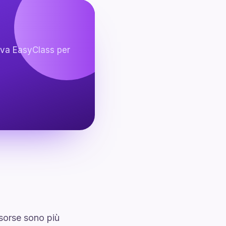
ova EasyClass per
risorse sono più