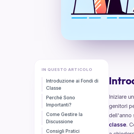
IN QUESTO ARTICOLO
Intro
Introduzione ai Fondi di
Classe
Iniziare 
Perché Sono
Importanti?
genitori p
Come Gestire la
dell'anno
Discussione
classe
. C
Consigli Pratici
a chiederc