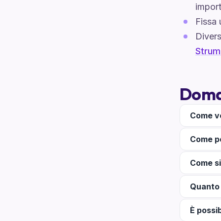
import
Fissa 
Divers
Strume
Doma
Come ve
Come po
Come si 
Quanto 
È possib