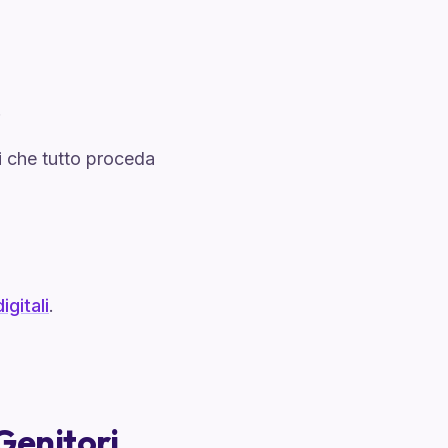
.
ti che tutto proceda
igitali
.
Genitori