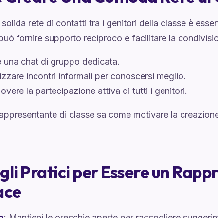
solida rete di contatti tra i genitori della classe è esse
uò fornire supporto reciproco e facilitare la condivisio
 una chat di gruppo dedicata.
zzare incontri informali per conoscersi meglio.
vere la partecipazione attiva di tutti i genitori.
appresentante di classe sa come motivare la creazion
gli Pratici per Essere un Rap
ace
a
: Mantieni le orecchie aperte per raccogliere suggeri