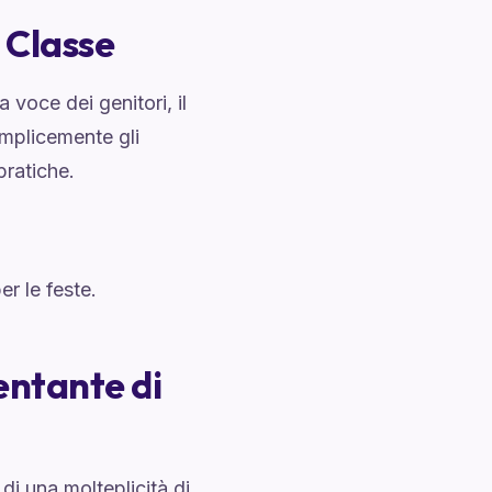
i Classe
a voce dei genitori, il
emplicemente gli
pratiche.
er le feste.
entante di
di una molteplicità di