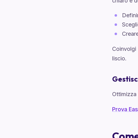
chiaro e d
Defini
Scegli
Creare
Coinvolgi 
liscio.
Gestisci
Ottimizza 
Prova Eas
Come 