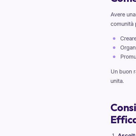
Avere una 
comunità p
Creare
Organi
Promuo
Un buon r
unita.
Consi
Effic
Ascolt