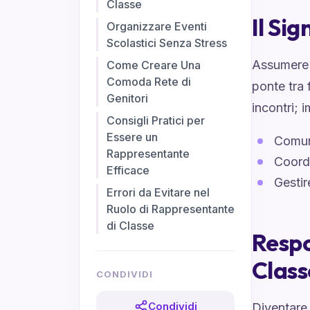
Classe
Il Si
Organizzare Eventi
Scolastici Senza Stress
Assumere i
Come Creare Una
Comoda Rete di
ponte tra 
Genitori
incontri; 
Consigli Pratici per
Essere un
Comuni
Rappresentante
Coord
Efficace
Gestir
Errori da Evitare nel
Ruolo di Rappresentante
di Classe
Respo
Class
CONDIVIDI
Condividi
Diventare 