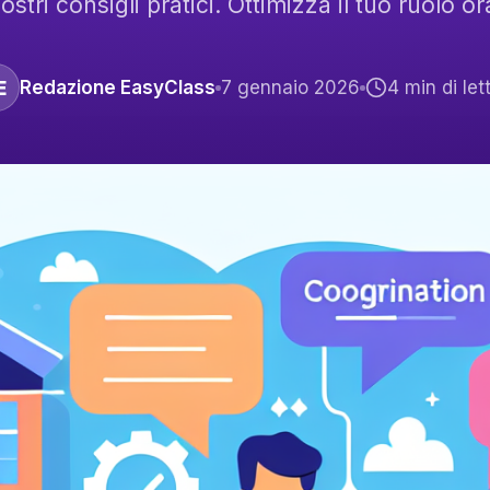
ostri consigli pratici. Ottimizza il tuo ruolo or
E
Redazione EasyClass
7 gennaio 2026
4
min di let