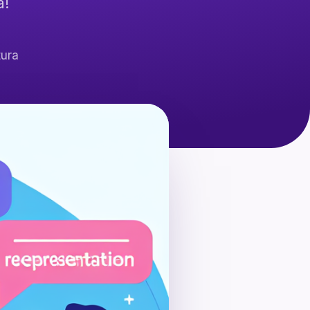
a!
tura