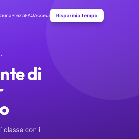
ziona
Prezzi
FAQ
Accedi
Risparmia tempo
 Consigli per Coordinare al Meglio
nte di
r
io
 classe con i