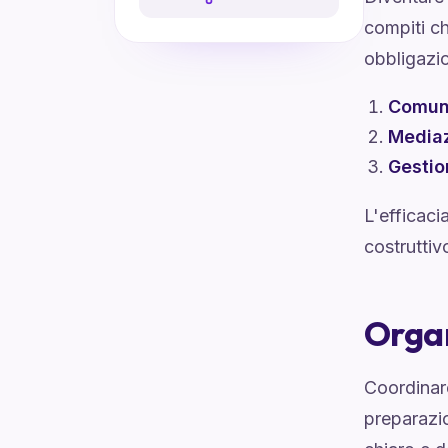
compiti ch
obbligazio
Comun
Media
Gestio
L'efficaci
costruttivo
Organ
Coordinar
preparazio