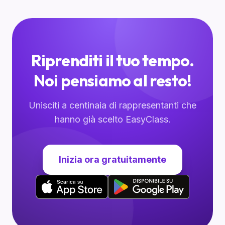
Riprenditi il tuo tempo.
Noi pensiamo al resto!
Unisciti a centinaia di rappresentanti che
hanno già scelto EasyClass.
Inizia ora gratuitamente