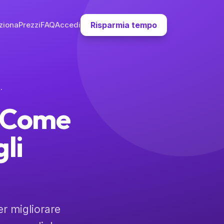
ziona
Prezzi
FAQ
Accedi
Risparmia tempo
nirlo agli Insegnanti
: Come
li
r migliorare