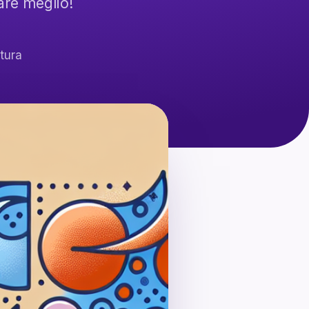
care meglio!
ttura