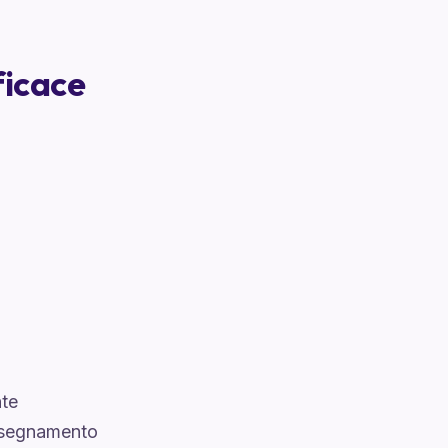
ficace
nte
insegnamento