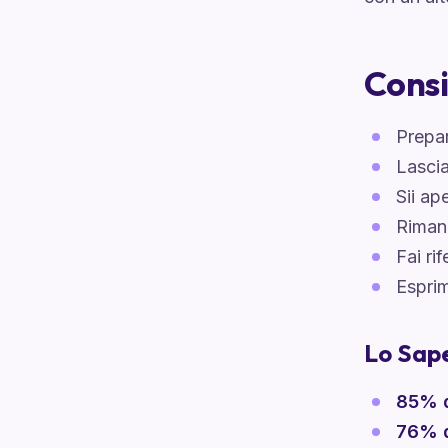
Consi
Prepar
Lascia
Sii ap
Riman
Fai ri
Esprim
Lo Sap
85% d
76% d