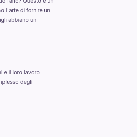
do farlo? Questo è un
 l'arte di fornire un
figli abbiano un
 e il loro lavoro
mplesso degli