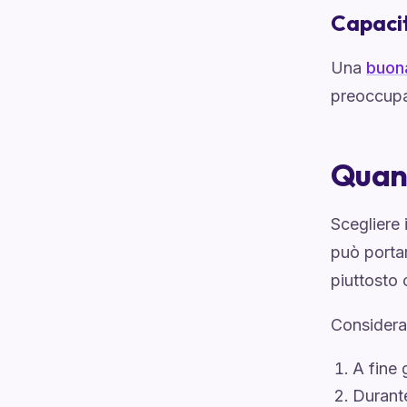
Capaci
Una
buon
preoccupa
Quand
Scegliere 
può portar
piuttosto 
Considera
A fine 
Durante