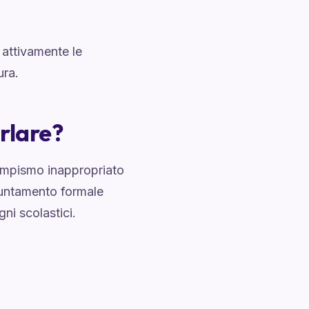
e attivamente le
ura.
rlare?
tempismo inappropriato
ppuntamento formale
ni scolastici.