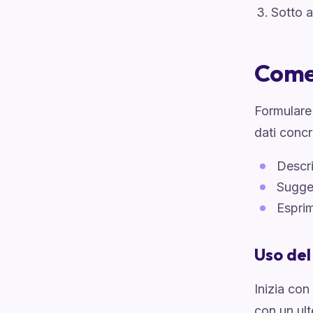
Sotto 
Come 
Formulare 
dati concr
Descri
Sugger
Esprim
Uso de
Inizia con
con un ul