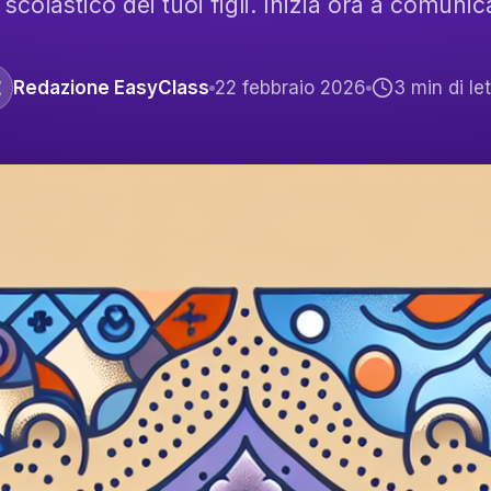
scolastico dei tuoi figli. Inizia ora a comuni
E
Redazione EasyClass
22 febbraio 2026
3
min di le