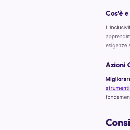
Cos'è e
L'inclusiv
apprendime
esigenze 
Azioni 
Migliorar
strumenti
fondament
Consi