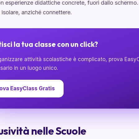
on esperienze didattiche concrete, fuori dallo scherm
 isolare, anziché connettere.
isci la tua classe con un click?
anizzare attività scolastiche è complicato, prova EasyCl
sario in un luogo unico.
ova EasyClass Gratis
usività nelle Scuole