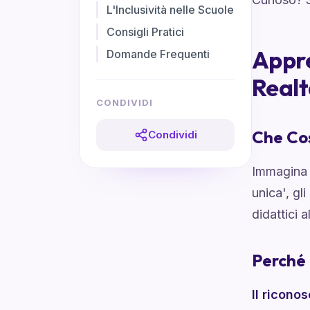
L'Inclusività nelle Scuole
Consigli Pratici
Appr
Domande Frequenti
Real
CONDIVIDI
Che Cos
Condividi
Immagina u
unica', gl
didattici 
Perché
Il ricono