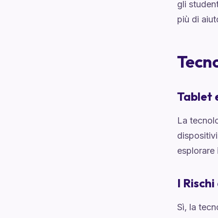
gli studen
più di aiu
Tecno
Tablet 
La tecnol
dispositiv
esplorare 
I Risch
Sì, la tec