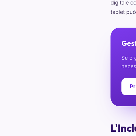
digitale c
tablet può
Gest
Se org
neces
Pr
L'Incl