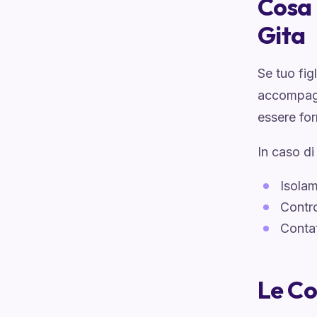
Cosa 
Gita
Se tuo fig
accompag
essere for
In caso di
Isolam
Contro
Contat
Le Co