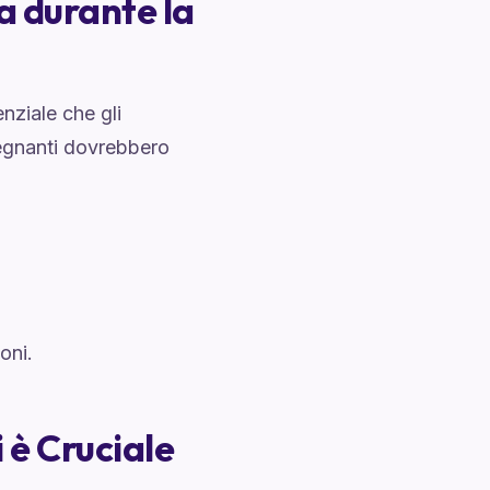
a durante la
enziale che gli
segnanti dovrebbero
oni.
 è Cruciale