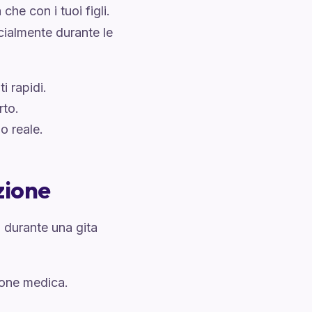
che con i tuoi figli.
cialmente durante le
 rapidi.
rto.
o reale.
azione
o durante una gita
ione medica.