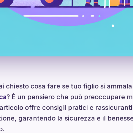
mai chiesto cosa fare se tuo figlio si amma
ica
? È un pensiero che può preoccupare mol
rticolo offre consigli pratici e rassicurant
zione, garantendo la sicurezza e il beness
o.