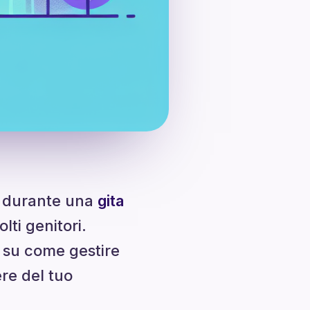
la durante una
gita
ti genitori.
i su come gestire
ere del tuo