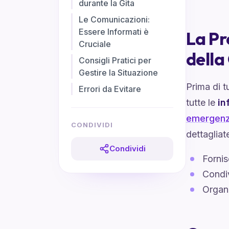
durante la Gita
Le Comunicazioni:
Essere Informati è
La Pr
Cruciale
della
Consigli Pratici per
Gestire la Situazione
Prima di t
Errori da Evitare
tutte le
in
emergen
CONDIVIDI
dettagliat
Condividi
Fornis
Condiv
Organi