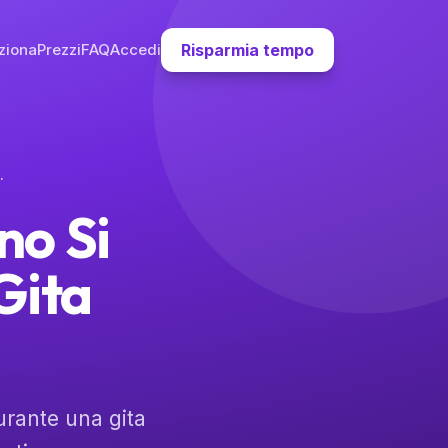
ziona
Prezzi
FAQ
Accedi
Risparmia tempo
 Gita Scolastica
no Si
Gita
urante una gita