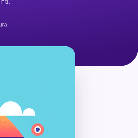
nti.
ura