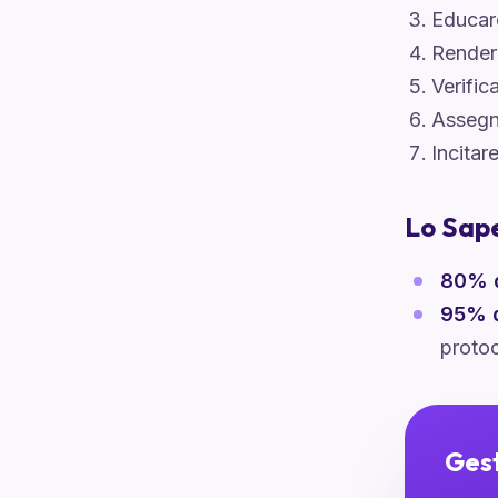
Educare
Rendere
Verific
Assegna
Incitar
Lo Sap
80% d
95% d
proto
Gest