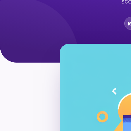
sco
R