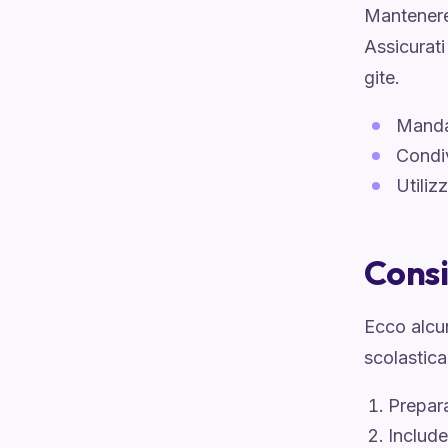
Mantener
Assicurati
gite.
Manda
Condiv
Utiliz
Consi
Ecco alcu
scolastica
Prepara
Include