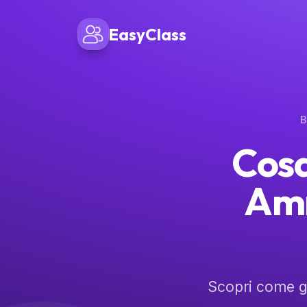
EasyClass
B
Cosa
Amm
Scopri come ge