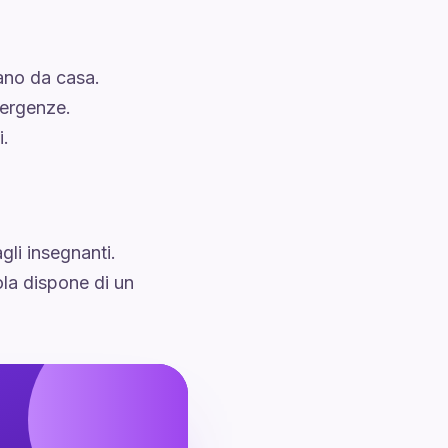
ano da casa.
mergenze.
i.
li insegnanti.
ola dispone di un