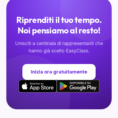
Riprenditi il tuo tempo.
Noi pensiamo al resto!
Unisciti a centinaia di rappresentanti che
hanno già scelto EasyClass.
Inizia ora gratuitamente