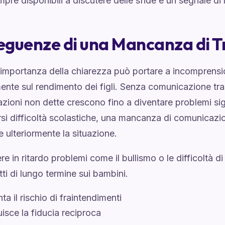
pre disponibili a discutere delle sfide è un segnale di 
guenze di una Mancanza di 
'importanza della chiarezza può portare a incomprension
nte sul rendimento dei figli. Senza comunicazione tra
ioni non dette crescono fino a diventare problemi signi
rsi difficoltà scolastiche, una mancanza di comunicazi
 ulteriormente la situazione.
e in ritardo problemi come il bullismo o le difficoltà 
tti di lungo termine sui bambini.
a il rischio di fraintendimenti
isce la fiducia reciproca