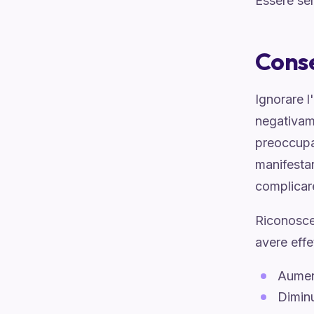
Essere sem
Conse
Ignorare l
negativame
preoccupaz
manifesta
complicare
Riconoscer
avere effe
Aument
Diminu