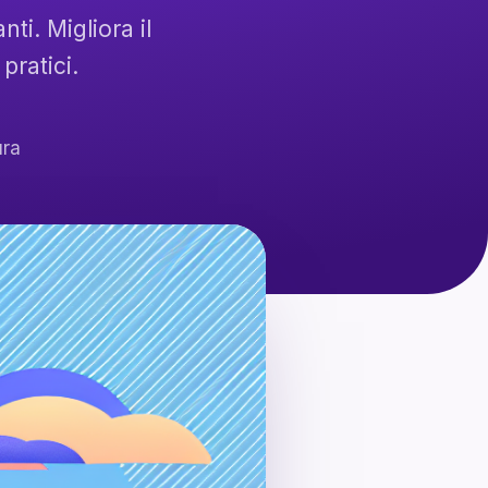
ti. Migliora il
pratici.
ura