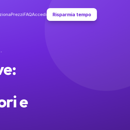
ziona
Prezzi
FAQ
Accedi
Risparmia tempo
 Trasparenza tra Genitori e Insegnanti
ve:
a
ri e