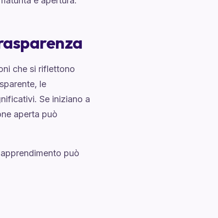
maturità e apertura.
Trasparenza
i che si riflettono
sparente, le
ficativi. Se iniziano a
one aperta può
di apprendimento può