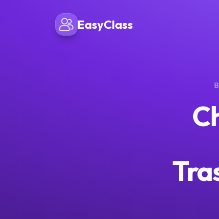
EasyClass
B
Ch
Tra