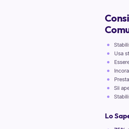
Consi
Comu
Stabil
Usa st
Essere
Incora
Presta
Sii ap
Stabil
Lo Sap