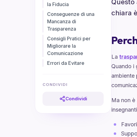
Questo 
la Fiducia
chiara è
Conseguenze di una
Mancanza di
Trasparenza
Perch
Consigli Pratici per
Migliorare la
Comunicazione
La
traspa
Errori da Evitare
Quando i g
ambiente 
CONDIVIDI
comunicazi
Condividi
Ma non è s
insegnanti
Favori
Suppor